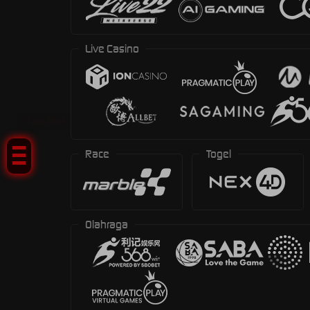
Live Casino
Tap Me!
Race
Togel
Olahraga