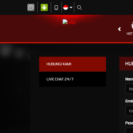
HOT
HU
HUBUNGI KAMI
LIVE CHAT 24/7
Nam
Emai
Pes