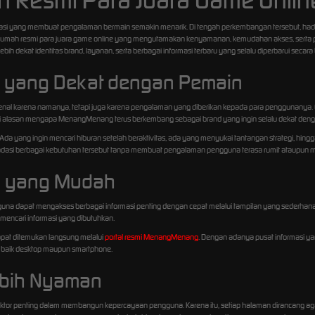
Resmi Para Juara Game Online
si yang membuat pengalaman bermain semakin menarik. Di tengah perkembangan tersebut, hadi
mah resmi para juara game online yang mengutamakan kenyamanan, kemudahan akses, serta pen
bih dekat identitas brand, layanan, serta berbagai informasi terbaru yang selalu diperbarui secara 
 yang Dekat dengan Pemain
karena namanya, tetapi juga karena pengalaman yang diberikan kepada para penggunanya. Oleh
jadi alasan mengapa MenangMenang terus berkembang sebagai brand yang ingin selalu dekat deng
 Ada yang ingin mencari hiburan setelah beraktivitas, ada yang menyukai tantangan strategi, hin
i berbagai kebutuhan tersebut tanpa membuat pengalaman pengguna terasa rumit ataupun 
s yang Mudah
a dapat mengakses berbagai informasi penting dengan cepat melalui tampilan yang sederhana
encari informasi yang dibutuhkan.
apat ditemukan langsung melalui
portal resmi MenangMenang
. Dengan adanya pusat informasi yan
, baik desktop maupun smartphone.
ebih Nyaman
nting dalam membangun kepercayaan pengguna. Karena itu, setiap halaman dirancang agar mem