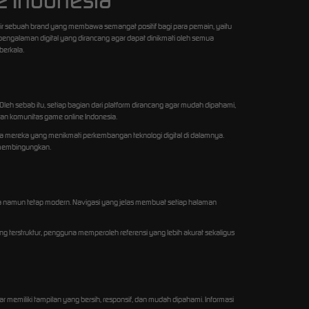
 Indonesia
r sebuah brand yang membawa semangat positif bagi para pemain, yaitu
galaman digital yang dirancang agar dapat dinikmati oleh semua
berkala.
 sebab itu, setiap bagian dari platform dirancang agar mudah dipahami,
an komunitas game online Indonesia.
gga mereka yang menikmati perkembangan teknologi digital di dalamnya.
membingungkan.
 namun tetap modern. Navigasi yang jelas membuat setiap halaman
g terstruktur, pengguna memperoleh referensi yang lebih akurat sekaligus
iliki tampilan yang bersih, responsif, dan mudah dipahami. Informasi