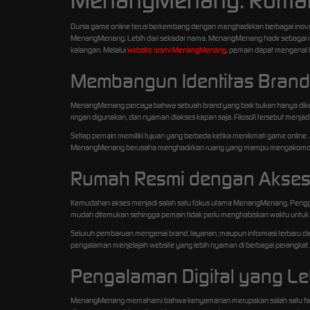
MenangMenang: Rumah 
Dunia game online terus berkembang dengan menghadirkan berbagai inova
MenangMenang. Lebih dari sekadar nama, MenangMenang hadir sebagai ru
kalangan. Melalui
website resmi MenangMenang
, pemain dapat mengenal le
Membangun Identitas Brand
MenangMenang percaya bahwa sebuah brand yang baik bukan hanya dikenal 
ringan digunakan, dan nyaman diakses kapan saja. Filosofi tersebut men
Setiap pemain memiliki tujuan yang berbeda ketika menikmati game online.
MenangMenang berusaha menghadirkan ruang yang mampu mengakomodas
Rumah Resmi dengan Akse
Kemudahan akses menjadi salah satu fokus utama MenangMenang. Penggun
mudah ditemukan sehingga pemain tidak perlu menghabiskan waktu untuk m
Seluruh pembaruan mengenai brand, layanan, maupun informasi terbaru d
pengalaman menjelajah website yang lebih nyaman di berbagai perangkat
Pengalaman Digital yang L
MenangMenang memahami bahwa kenyamanan merupakan salah satu faktor pe