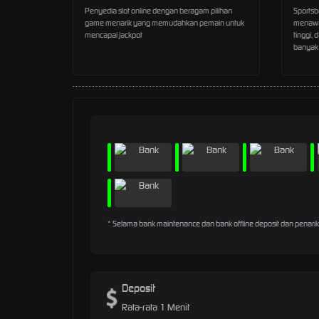
Penyedia slot online dengan beragam pilihan
Sportsb
game menarik yang memudahkan pemain untuk
menawar
mencapai jackpot
tinggi,
banyak 
* Selama bank maintenance dan bank offline deposit dan penarik
Deposit
Rata-rata 1 Menit