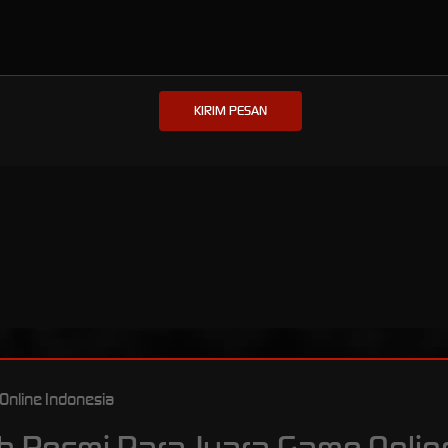
nline Indonesia