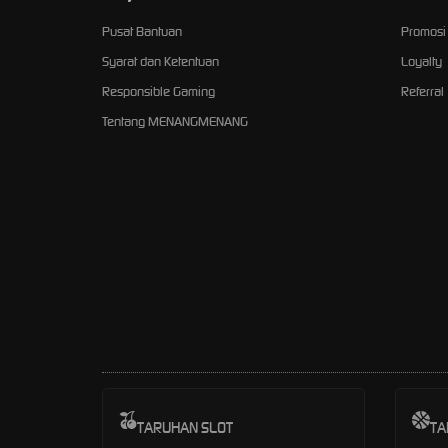
Pusat Bantuan
Promosi
Syarat dan Ketentuan
Loyalty
Responsible Gaming
Referral
Tentang MENANGMENANG
TARUHAN SLOT
TA