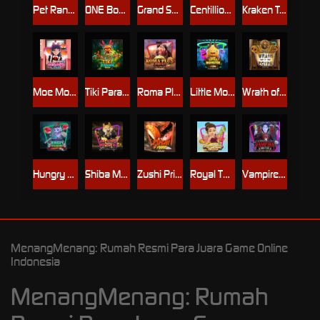
Pet Ranger
ONE Boxing
Grand Shine
Centillion Gods
Kraken Treasure
Moe Moe Cute
Tiki Paradise
Roma Plus
Little Monster
Wrath of Egypt
Hungry Krahung
Shiba Mogul
Zushi Prime
Royal Thai Dessert
Vampire Hunter
MenangMenang: Rumah Resmi Para Juara Game Online
Indonesia
MenangMenang: Rumah