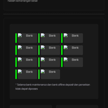
hadiah kemenangan besar
* Selama bank maintenance dan bank offline deposit dan penarikan
tidak dapat diproses