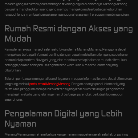
mereka yang menikmati perkembangan teknologi digital di dalamnya. MenangMenang
berusaha menghadirkan ruang yang mampu mengakomodasi berbagai kebutuhan
tersebut tanpa membuat pengalaman pengguna terasa rumit ataupun membingungkan.
Rumah Resmi dengan Akses yang
Mudah
Kemudahan akses menjadi salah satu fokus utama MenangMenang. Pengguna dapat
mengakses berbagai informasi penting dengan cepat melalui tampilan yang sederhana
namun tetap modern. Navigasi yang jelas membuat setiap halaman mudah ditemukan
sehingga pemain tidak perlu menghabiskan waktu untuk mencari informasi yang
dibutuhkan.
Seluruh pembaruan mengenai brand, layanan, maupun informasi terbaru dapat ditemukan
langsung melalui
portal resmi MenangMenang
. Dengan adanya pusat informasi yang
terstruktur, pengguna memperoleh referensi yang lebih akurat sekaligus pengalaman
menjelajah website yang lebih nyaman di berbagai perangkat, baik desktop maupun
smartphone.
Pengalaman Digital yang Lebih
Nyaman
MenangMenang memahami bahwa kenyamanan merupakan salah satu faktor penting