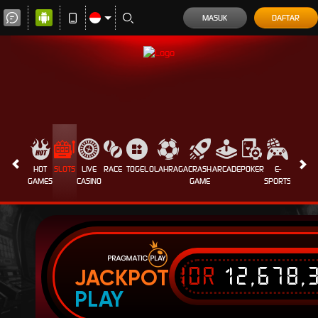
MASUK
DAFTAR
HOT
SLOTS
LIVE
RACE
TOGEL
OLAHRAGA
CRASH
ARCADE
POKER
E-
SABUN
GAMES
CASINO
GAME
SPORTS
AYAM
IDR
12,678,
JACKPOT
PLAY