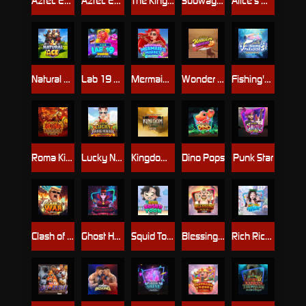
Aztec Empire
Aztec Empire 1000
The King Joker
Subway Runner
Alice's Wonder
Natural Ace
Lab 19 Mania
Mermaid's Market
Wonder Cuisine
Fishing's Paradise
Roma Kingdom
Lucky NangKwak
Kingdom Z
Dino Pops
Punk Star
Clash of War
Ghost House
Squid Toon
Blessing of the Ox
Rich Rich Water