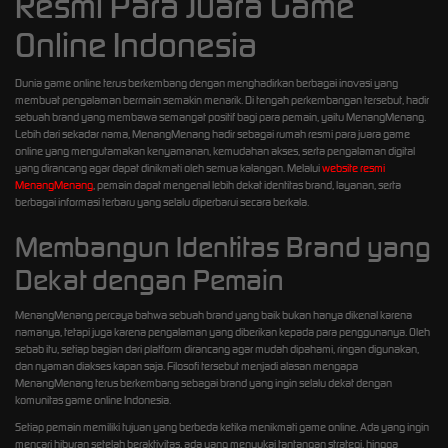
Resmi Para Juara Game
Online Indonesia
Dunia game online terus berkembang dengan menghadirkan berbagai inovasi yang
membuat pengalaman bermain semakin menarik. Di tengah perkembangan tersebut, hadir
sebuah brand yang membawa semangat positif bagi para pemain, yaitu MenangMenang.
Lebih dari sekadar nama, MenangMenang hadir sebagai rumah resmi para juara game
online yang mengutamakan kenyamanan, kemudahan akses, serta pengalaman digital
yang dirancang agar dapat dinikmati oleh semua kalangan. Melalui
website resmi
MenangMenang
, pemain dapat mengenal lebih dekat identitas brand, layanan, serta
berbagai informasi terbaru yang selalu diperbarui secara berkala.
Membangun Identitas Brand yang
Dekat dengan Pemain
MenangMenang percaya bahwa sebuah brand yang baik bukan hanya dikenal karena
namanya, tetapi juga karena pengalaman yang diberikan kepada para penggunanya. Oleh
sebab itu, setiap bagian dari platform dirancang agar mudah dipahami, ringan digunakan,
dan nyaman diakses kapan saja. Filosofi tersebut menjadi alasan mengapa
MenangMenang terus berkembang sebagai brand yang ingin selalu dekat dengan
komunitas game online Indonesia.
Setiap pemain memiliki tujuan yang berbeda ketika menikmati game online. Ada yang ingin
mencari hiburan setelah beraktivitas, ada yang menyukai tantangan strategi, hingga