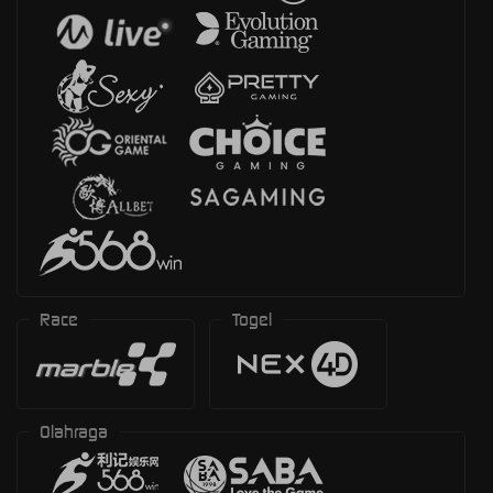
Race
Togel
Olahraga