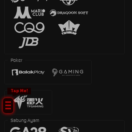
Poker
E-Sports
Tap Me!
Sabung Ayam