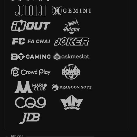
Poker