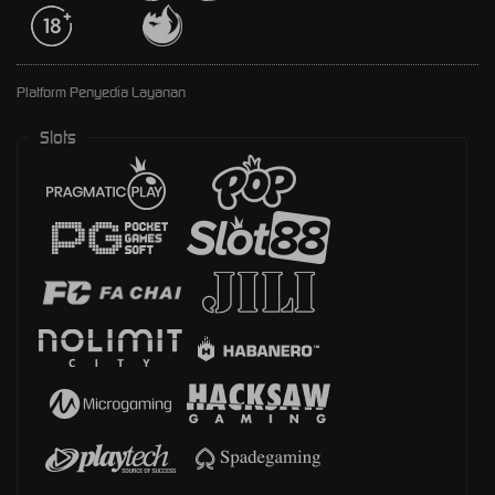
Platform Penyedia Layanan
Slots