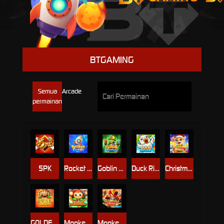
BTGAMING
Semua
Arcade
permainan
5PK
Rocket Crash
Goblin Treasure
Duck River
Christmas Mines
GOLDEN BASIN
Monkey Thunderbolt
Monkey King