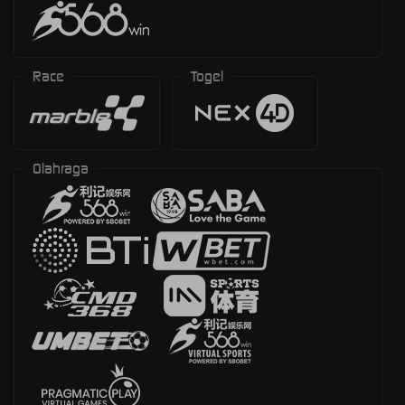
Race
Togel
Olahraga