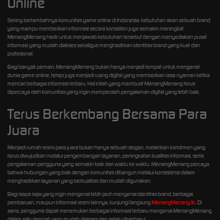
Online
Seiring bertambahnya komunitas game online di Indonesia, kebutuhan akan sebuah brand
yang mampu memberikan informasi secara konsisten juga semakin meningkat.
MenangMenang hadir untuk menjawab kebutuhan tersebut dengan menyediakan pusat
informasi yang mudah diakses sekaligus menghadirkan identitas brand yang kuat dan
profesional.
Bagi banyak pemain, MenangMenang bukan hanya menjadi tempat untuk mengenal
dunia game online, tetapi juga menjadi ruang digital yang memberikan rasa nyaman ketika
mencari berbagai informasi terbaru. Hal inilah yang membuat MenangMenang terus
dipercaya oleh komunitas yang ingin memperoleh pengalaman digital yang lebih baik.
Terus Berkembang Bersama Para
Juara
Menjadi rumah resmi para juara bukan hanya sebuah slogan, melainkan komitmen yang
terus diwujudkan melalui pengembangan layanan, peningkatan kualitas informasi, serta
pengalaman pengguna yang semakin baik dari waktu ke waktu. MenangMenang percaya
bahwa hubungan yang baik dengan komunitas dibangun melalui konsistensi dalam
menghadirkan layanan yang berkualitas dan mudah digunakan.
Bagi siapa saja yang ingin mengenal lebih jauh mengenai identitas brand, berbagai
pembaruan, maupun informasi resmi lainnya, kunjungi langsung
MenangMenang.llc
. Di
sana, pengguna dapat menemukan berbagai informasi terbaru mengenai MenangMenang
dalam satu tempat yang mudah diakses dan selalu diperbarui.