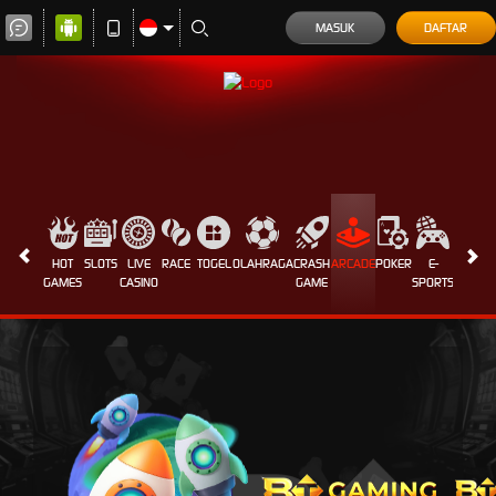
MASUK
DAFTAR
HOT
SLOTS
LIVE
RACE
TOGEL
OLAHRAGA
CRASH
ARCADE
POKER
E-
SABUN
GAMES
CASINO
GAME
SPORTS
AYAM