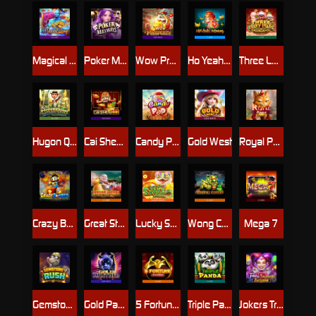
Magical Lamp
Poker Maxways
Wow Prosperity
Ho Yeah Monkey
Three Lucky Stars
Hugon Quest
Cai Shen 888
Candy Pop
Gold West
Royal Paws Maxways
Crazy Bomber
Great Stars
Lucky Snake Wheel
Wong Choy
Mega 7
Gemstone Rush
Gold Panther
5 Fortune SA
Triple Panda
Jokers Treasure Exclusive