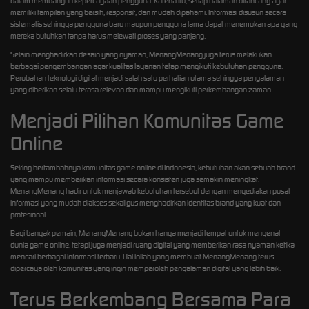
dalam membangun kepercayaan pengguna. Karena itu, setiap halaman dirancang agar
memiliki tampilan yang bersih, responsif, dan mudah dipahami. Informasi disusun secara
sistematis sehingga pengguna baru maupun pengguna lama dapat menemukan apa yang
mereka butuhkan tanpa harus melewati proses yang panjang.
Selain menghadirkan desain yang nyaman, MenangMenang juga terus melakukan
berbagai pengembangan agar kualitas layanan tetap mengikuti kebutuhan pengguna.
Perubahan teknologi digital menjadi salah satu perhatian utama sehingga pengalaman
yang diberikan selalu terasa relevan dan mampu mengikuti perkembangan zaman.
Menjadi Pilihan Komunitas Game
Online
Seiring bertambahnya komunitas game online di Indonesia, kebutuhan akan sebuah brand
yang mampu memberikan informasi secara konsisten juga semakin meningkat.
MenangMenang hadir untuk menjawab kebutuhan tersebut dengan menyediakan pusat
informasi yang mudah diakses sekaligus menghadirkan identitas brand yang kuat dan
profesional.
Bagi banyak pemain, MenangMenang bukan hanya menjadi tempat untuk mengenal
dunia game online, tetapi juga menjadi ruang digital yang memberikan rasa nyaman ketika
mencari berbagai informasi terbaru. Hal inilah yang membuat MenangMenang terus
dipercaya oleh komunitas yang ingin memperoleh pengalaman digital yang lebih baik.
Terus Berkembang Bersama Para