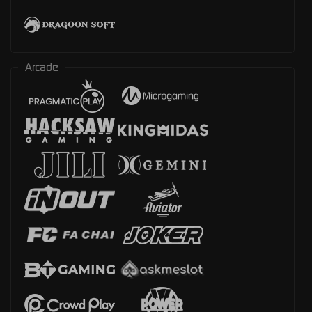
Arcade