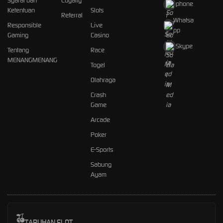
Syarat dan
Loyalty
phone
Ketentuan
Slots
Referral
Whatsa
Responsible
Live
pp
Gaming
Casino
Skype
Tentang
Race
MENANGMENANG
Togel
Olahraga
Crash
Game
Arcade
Poker
E-Sports
Sabung
Ayam
TARUHAN SLOT