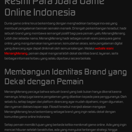
Resmi Para Juara Game
Online Indonesia
Dunia game online terus berkembang dengan menghadirkan berbagai inovasi yang
membuat pengalaman bermain semakin menarik. Di tengah perkembangan tersebut, hadir
sebuah brand yang membawa semangat positif bagi para pemain, yaitu MenangMenang.
Lebih dari sekadar nama, MenangMenang hadir sebagai rumah resmi para juara game
online yang mengutamakan kenyamanan, kemudahan akses, serta pengalaman digital
yang dirancang agar dapat dinikmati oleh semua kalangan. Melalui
website resmi
MenangMenang
, pemain dapat mengenal lebih dekat identitas brand, layanan, serta
berbagai informasi terbaru yang selalu diperbarui secara berkala.
Membangun Identitas Brand yang
Dekat dengan Pemain
MenangMenang percaya bahwa sebuah brand yang baik bukan hanya dikenal karena
namanya, tetapi juga karena pengalaman yang diberikan kepada para penggunanya. Oleh
sebab itu, setiap bagian dari platform dirancang agar mudah dipahami, ringan digunakan,
dan nyaman diakses kapan saja. Filosofi tersebut menjadi alasan mengapa
MenangMenang terus berkembang sebagai brand yang ingin selalu dekat dengan
komunitas game online Indonesia.
Setiap pemain memiliki tujuan yang berbeda ketika menikmati game online. Ada yang ingin
mencari hiburan setelah beraktivitas, ada yang menyukai tantangan strategi, hingga