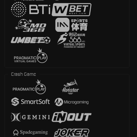
Crash Game