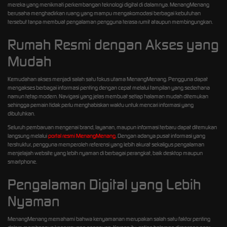
mereka yang menikmati perkembangan teknologi digital di dalamnya. MenangMenang
berusaha menghadirkan ruang yang mampu mengakomodasi berbagai kebutuhan
tersebut tanpa membuat pengalaman pengguna terasa rumit ataupun membingungkan.
Rumah Resmi dengan Akses yang
Mudah
Kemudahan akses menjadi salah satu fokus utama MenangMenang. Pengguna dapat
mengakses berbagai informasi penting dengan cepat melalui tampilan yang sederhana
namun tetap modern. Navigasi yang jelas membuat setiap halaman mudah ditemukan
sehingga pemain tidak perlu menghabiskan waktu untuk mencari informasi yang
dibutuhkan.
Seluruh pembaruan mengenai brand, layanan, maupun informasi terbaru dapat ditemukan
langsung melalui
portal resmi MenangMenang
. Dengan adanya pusat informasi yang
terstruktur, pengguna memperoleh referensi yang lebih akurat sekaligus pengalaman
menjelajah website yang lebih nyaman di berbagai perangkat, baik desktop maupun
smartphone.
Pengalaman Digital yang Lebih
Nyaman
MenangMenang memahami bahwa kenyamanan merupakan salah satu faktor penting