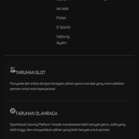
Arcade
Poker
E-Sports
Sabung
Ayam
TARUHAN SLOT
Penyedia slot online dengan beragam pilihan game menarik yang memudahkan
pemain untuk mencapai jackpot
TARUHAN OLAHRAGA
Sportsbook Gaming Platform Terbaik menawarkan lebih banyak game, odds yang
lebih tinggi, dan menyediakan pilihan yang lebih banyak untuk pemain.