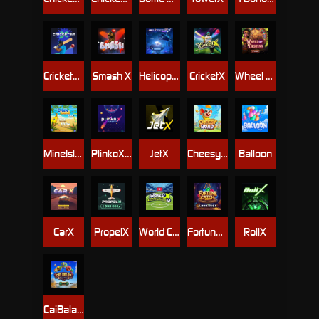
CricketerX
Smash X
HelicopterX
CricketX
Wheel Of Destiny
MineIsland
PlinkoXClassic
JetX
Cheesy Road
Balloon
CarX
PropelX
World Champion X
Fortune Catch
RollX
CaiBalaoCappadocia