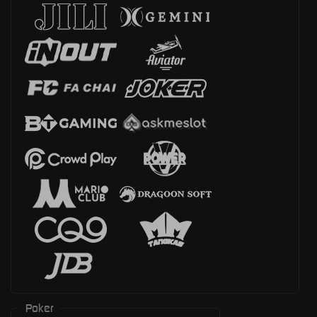
Poker