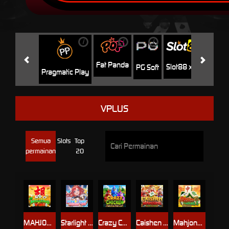
i
i
i
i
i
Facha
Fat Panda
Slot88 x PP
PG Soft
Pragmatic Play
VPLUS
Semua
Slots
Top
permainan
20
MAHJONG WINS
Starlight Princess 2000
Crazy Chicken
Caishen Mahjong: Triple Luck
Mahjong Fortune 2: Dragon Riches