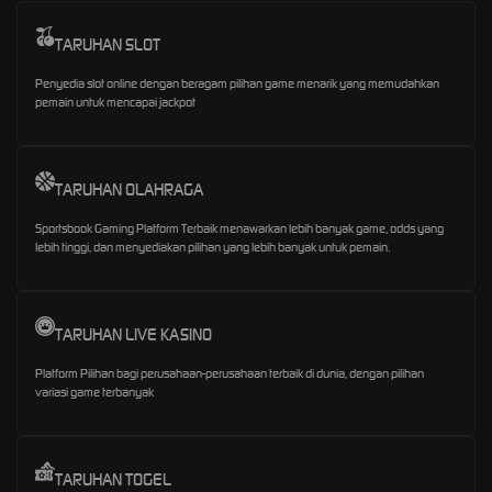
TARUHAN SLOT
Penyedia slot online dengan beragam pilihan game menarik yang memudahkan
pemain untuk mencapai jackpot
TARUHAN OLAHRAGA
Sportsbook Gaming Platform Terbaik menawarkan lebih banyak game, odds yang
lebih tinggi, dan menyediakan pilihan yang lebih banyak untuk pemain.
TARUHAN LIVE KASINO
Platform Pilihan bagi perusahaan-perusahaan terbaik di dunia, dengan pilihan
variasi game terbanyak
TARUHAN TOGEL