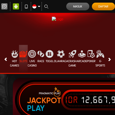
MASUK
DAFTAR
HOT
SLOTS
LIVE
RACE
TOGEL
OLAHRAGA
CRASH
ARCADE
POKER
E-
SABUN
GAMES
CASINO
GAME
SPORTS
AYAM
IDR
12,667,
JACKPOT
PLAY