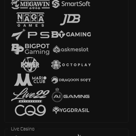
Live Casino