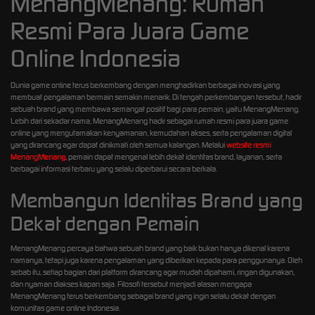
MenangMenang: Rumah
Resmi Para Juara Game
Online Indonesia
Dunia game online terus berkembang dengan menghadirkan berbagai inovasi yang
membuat pengalaman bermain semakin menarik. Di tengah perkembangan tersebut, hadir
sebuah brand yang membawa semangat positif bagi para pemain, yaitu MenangMenang.
Lebih dari sekadar nama, MenangMenang hadir sebagai rumah resmi para juara game
online yang mengutamakan kenyamanan, kemudahan akses, serta pengalaman digital
yang dirancang agar dapat dinikmati oleh semua kalangan. Melalui
website resmi
MenangMenang
, pemain dapat mengenal lebih dekat identitas brand, layanan, serta
berbagai informasi terbaru yang selalu diperbarui secara berkala.
Membangun Identitas Brand yang
Dekat dengan Pemain
MenangMenang percaya bahwa sebuah brand yang baik bukan hanya dikenal karena
namanya, tetapi juga karena pengalaman yang diberikan kepada para penggunanya. Oleh
sebab itu, setiap bagian dari platform dirancang agar mudah dipahami, ringan digunakan,
dan nyaman diakses kapan saja. Filosofi tersebut menjadi alasan mengapa
MenangMenang terus berkembang sebagai brand yang ingin selalu dekat dengan
komunitas game online Indonesia.