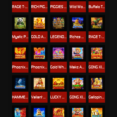
RAGE T-REX
RICH PIGGIES WORLD
PIGGIES WEALTHY ANGELIC
Wild Wolf Xtreme
Buffalo Triple Fury
Mystic Panda
GOLD AROWANA
LEGEND OF SPOOKY LINK
Riches Express
RAGE T-REX 2
Phoenix's Golden Basin
Phoenix Blaze Link
Gold Wheel Jackpot
Make America Great Again
GONG XI FA CAI
HAMMER OF THUNDER
Valiant of Athena
LUCKY BUDDHA
GONG XI FA CAI
Galloping Horse Fortune