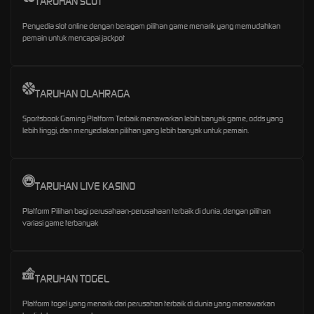
TARUHAN SLOT
Penyedia slot online dengan beragam pilihan game menarik yang memudahkan
pemain untuk mencapai jackpot
TARUHAN OLAHRAGA
Sportsbook Gaming Platform Terbaik menawarkan lebih banyak game, odds yang
lebih tinggi, dan menyediakan pilihan yang lebih banyak untuk pemain.
TARUHAN LIVE KASINO
Platform Pilihan bagi perusahaan-perusahaan terbaik di dunia, dengan pilihan
variasi game terbanyak
TARUHAN TOGEL
Platform togel yang menarik dari perusahan terbaik di dunia yang menawarkan