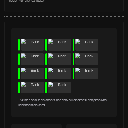
hadiah kemenangan besar
* Selama bank maintenance dan bank offline deposit dan penarikan
tidak dapat diproses