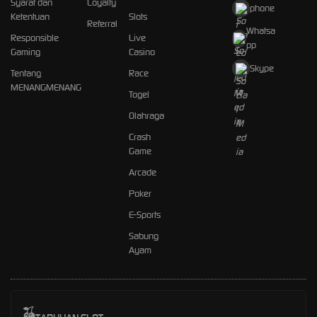
Syarat dan
Loyalty
phone
Ketentuan
Slots
Referral
Whatsa
Responsible
Live
pp
Gaming
Casino
Skype
Tentang
Race
MENANGMENANG
Togel
Olahraga
Crash
Game
Arcade
Poker
E-Sports
Sabung
Ayam