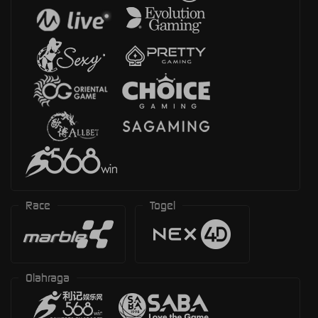
Race
Togel
Olahraga