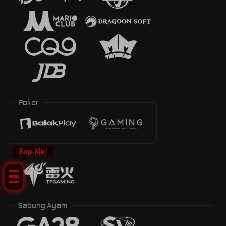
Poker
Tap Me!
E-Sports
Sabung Ayam