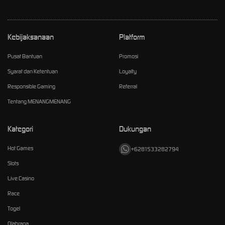
Kebijaksanaan
Platform
Pusat Bantuan
Promosi
Syarat dan Ketentuan
Loyalty
Responsible Gaming
Referral
Tentang MENANGMENANG
Kategori
Dukungan
Hot Games
+6281533282794
Slots
Live Casino
Race
Togel
Olahraga