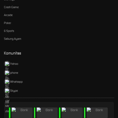
Crash Game
Arcade
Poker
E-Sports
Sabung Ayam
Komunitas
Yahoo
phone
Whatsapp
Skype